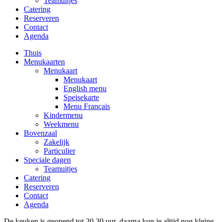
Teamuitjes
Catering
Reserveren
Contact
Agenda
Thuis
Menukaarten
Menukaart
Menukaart
English menu
Speisekarte
Menu Français
Kindermenu
Weekmenu
Bovenzaal
Zakelijk
Particulier
Speciale dagen
Teamuitjes
Catering
Reserveren
Contact
Agenda
De keuken is geopend tot 20.30 uur. daarna kun je altijd nog kleine