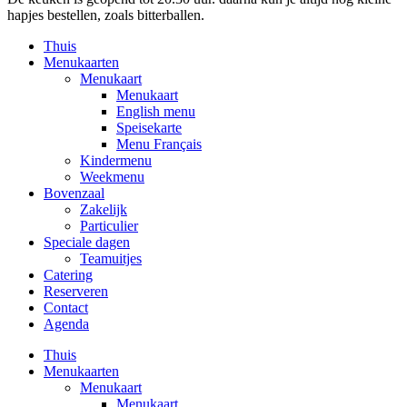
hapjes bestellen, zoals bitterballen.
Thuis
Menukaarten
Menukaart
Menukaart
English menu
Speisekarte
Menu Français
Kindermenu
Weekmenu
Bovenzaal
Zakelijk
Particulier
Speciale dagen
Teamuitjes
Catering
Reserveren
Contact
Agenda
Thuis
Menukaarten
Menukaart
Menukaart