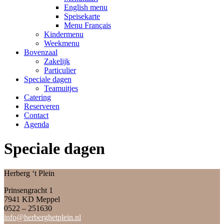
English menu
Speisekarte
Menu Français
Kindermenu
Weekmenu
Bovenzaal
Zakelijk
Particulier
Speciale dagen
Teamuitjes
Catering
Reserveren
Contact
Agenda
Speciale dagen
Herberg ‘t Plein
Prinsengracht 1
7941 KD Meppel
0522 – 251630
info@herberghetplein.nl